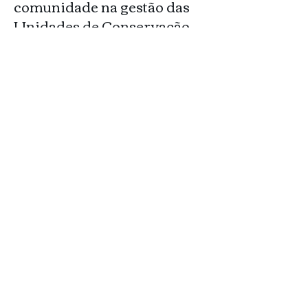
comunidade na gestão das
Unidades de Conservação,
mesmo tendo moradores
que participama ativamente
do movimento ambiental
que adorariam contribuir.
Invasões de áreas públicas
ameaçam a integridade de
unidades de conservação
sem qualquer ação dos
órgãos ambientais para
coibir, ameaçando áreas
ambientalmente sensíveis e
de nascentes. Chegando ao
cúmulo de invasores