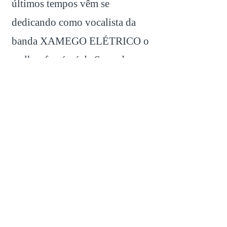
últimos tempos vêm se
dedicando como vocalista da
banda XAMEGO ELÉTRICO o
melhor forró pé de Serra do
centro oeste. Jenis Bragança Já
ganhou melhor música do 23º
FMPG e melhor intérprete do
24º FMPG (Festival de música
popular do Gama), como
também 3ª melhor música no
FICO (Festival Interno do
Colégio Objetivo). Jenis