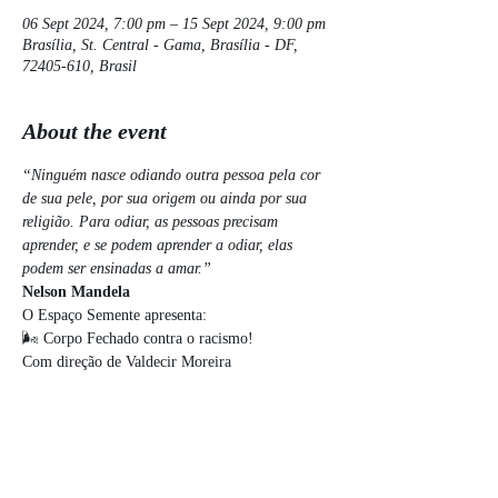
06 Sept 2024, 7:00 pm – 15 Sept 2024, 9:00 pm
Brasília, St. Central - Gama, Brasília - DF,
72405-610, Brasil
About the event
“Ninguém nasce odiando outra pessoa pela cor 
de sua pele, por sua origem ou ainda por sua 
religião. Para odiar, as pessoas precisam 
aprender, e se podem aprender a odiar, elas 
podem ser ensinadas a amar.” 
Nelson Mandela
O Espaço Semente apresenta: 
🌬️ Corpo Fechado contra o racismo! 
Com direção de Valdecir Moreira 
Do dia 6 ao dia 15 de Setembro de 2024
Show More